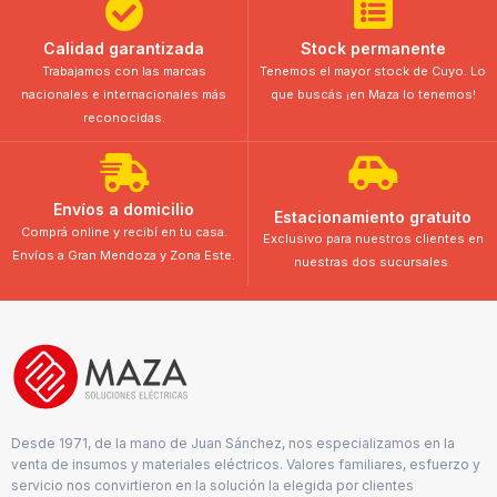
Calidad garantizada
Stock permanente
Trabajamos con las marcas
Tenemos el mayor stock de Cuyo. Lo
nacionales e internacionales más
que buscás ¡en Maza lo tenemos!
reconocidas.
Envíos a domicilio
Estacionamiento gratuito
Comprá online y recibí en tu casa.
Exclusivo para nuestros clientes en
Envíos a Gran Mendoza y Zona Este.
nuestras dos sucursales.
Desde 1971, de la mano de Juan Sánchez, nos especializamos en la
venta de insumos y materiales eléctricos. Valores familiares, esfuerzo y
servicio nos convirtieron en la solución la elegida por clientes