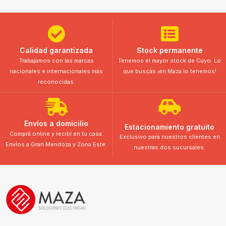
Calidad garantizada
Stock permanente
Trabajamos con las marcas
Tenemos el mayor stock de Cuyo. Lo
nacionales e internacionales más
que buscás ¡en Maza lo tenemos!
reconocidas.
Envíos a domicilio
Estacionamiento gratuito
Comprá online y recibí en tu casa.
Exclusivo para nuestros clientes en
Envíos a Gran Mendoza y Zona Este.
nuestras dos sucursales.