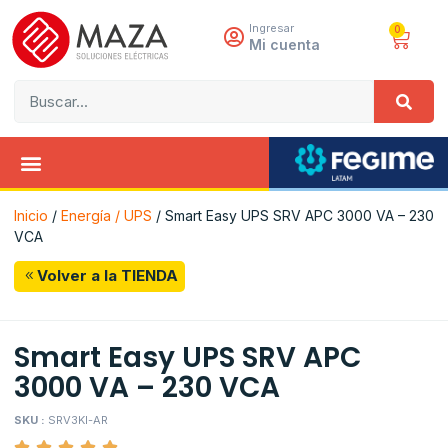
Ingresar
0
Mi cuenta
Inicio
/
Energía / UPS
/ Smart Easy UPS SRV APC 3000 VA – 230
VCA
Volver a la TIENDA
Smart Easy UPS SRV APC
3000 VA – 230 VCA
SKU :
SRV3KI-AR