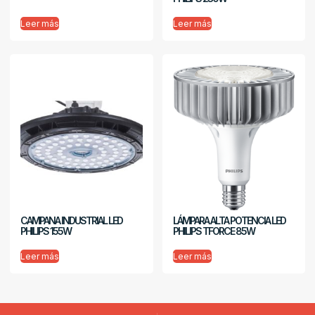
Leer más
Leer más
CAMPANA INDUSTRIAL LED
LÁMPARA ALTA POTENCIA LED
PHILIPS 155W
PHILIPS TFORCE 85W
Leer más
Leer más