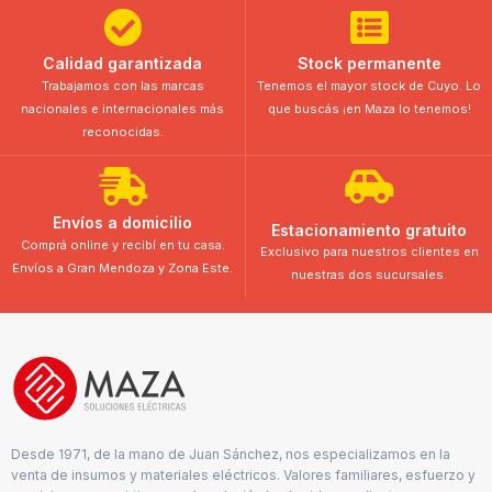
Calidad garantizada
Stock permanente
Trabajamos con las marcas
Tenemos el mayor stock de Cuyo. Lo
nacionales e internacionales más
que buscás ¡en Maza lo tenemos!
reconocidas.
Envíos a domicilio
Estacionamiento gratuito
Comprá online y recibí en tu casa.
Exclusivo para nuestros clientes en
Envíos a Gran Mendoza y Zona Este.
nuestras dos sucursales.
Desde 1971, de la mano de Juan Sánchez, nos especializamos en la
venta de insumos y materiales eléctricos. Valores familiares, esfuerzo y