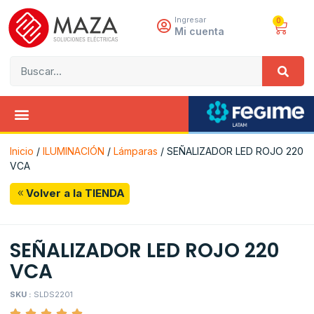
Ingresar
0
Mi cuenta
Inicio
/
ILUMINACIÓN
/
Lámparas
/ SEÑALIZADOR LED ROJO 220
VCA
Volver a la TIENDA
SEÑALIZADOR LED ROJO 220
VCA
SKU :
SLDS2201