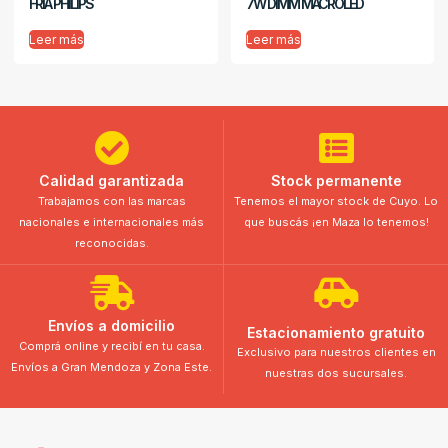
FRÍA PHILIPS
7W DIMM MACROLED
Leer más
Leer más
Calidad garantizada
Stock permanente
Trabajamos con las marcas
Tenemos el mayor stock de Cuyo. Lo
nacionales e internacionales más
que buscás ¡en Maza lo tenemos!
reconocidas.
Envíos a domicilio
Estacionamiento gratuito
Comprá online y recibí en tu casa.
Exclusivo para nuestros clientes en
Envíos a Gran Mendoza y Zona Este.
nuestras dos sucursales.