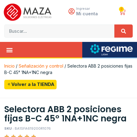
Ingresar
0
Mi cuenta
Inicio
/
Señalización y control
/ Selectora ABB 2 posiciones fijas
B-C 45° 1NA+1NC negra
Volver a la TIENDA
Selectora ABB 2 posiciones
fijas B-C 45° 1NA+1NC negra
SKU :
BA1SFA619200R1076