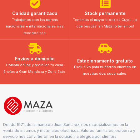
Calidad garantizada
Stock permanente
Trabajamos con las marcas
Tenemos el mayor stock de Cuyo. Lo
nacionales e internacionales más
que buscás ¡en Maza lo tenemos!
reconocidas.
Envíos a domicilio
Estacionamiento gratuito
Comprá online y recibí en tu casa.
Exclusivo para nuestros clientes en
Envíos a Gran Mendoza y Zona Este.
nuestras dos sucursales.
Desde 1971, de la mano de Juan Sánchez, nos especializamos en la
venta de insumos y materiales eléctricos. Valores familiares, esfuerzo y
servicio nos convirtieron en la solución la elegida por clientes