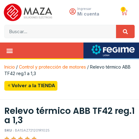
Ingresar
0
Mi cuenta
Inicio
/
Control y protección de motores
/ Relevo térmico ABB
TF42 reg.1 a 1,3
Volver a la TIENDA
Relevo térmico ABB TF42 reg.1
a 1,3
SKU :
BA1SAZ721201R1025