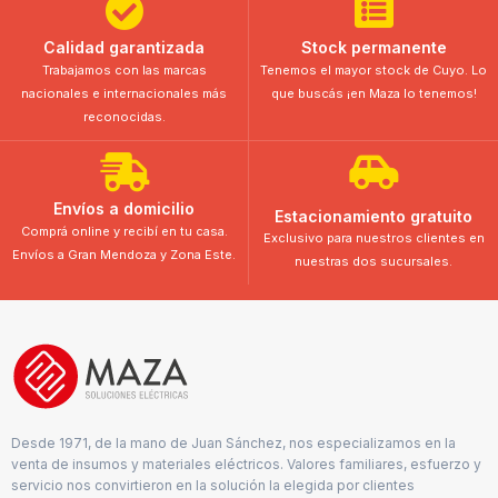
Calidad garantizada
Stock permanente
Trabajamos con las marcas
Tenemos el mayor stock de Cuyo. Lo
nacionales e internacionales más
que buscás ¡en Maza lo tenemos!
reconocidas.
Envíos a domicilio
Estacionamiento gratuito
Comprá online y recibí en tu casa.
Exclusivo para nuestros clientes en
Envíos a Gran Mendoza y Zona Este.
nuestras dos sucursales.
Desde 1971, de la mano de Juan Sánchez, nos especializamos en la
venta de insumos y materiales eléctricos. Valores familiares, esfuerzo y
servicio nos convirtieron en la solución la elegida por clientes