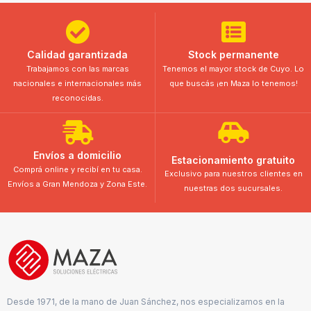
Calidad garantizada
Stock permanente
Trabajamos con las marcas
Tenemos el mayor stock de Cuyo. Lo
nacionales e internacionales más
que buscás ¡en Maza lo tenemos!
reconocidas.
Envíos a domicilio
Estacionamiento gratuito
Comprá online y recibí en tu casa.
Exclusivo para nuestros clientes en
Envíos a Gran Mendoza y Zona Este.
nuestras dos sucursales.
Desde 1971, de la mano de Juan Sánchez, nos especializamos en la