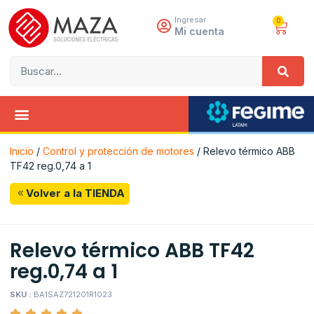
Ingresar
0
Mi cuenta
Inicio
/
Control y protección de motores
/ Relevo térmico ABB
TF42 reg.0,74 a 1
Volver a la TIENDA
Relevo térmico ABB TF42
reg.0,74 a 1
SKU :
BA1SAZ721201R1023