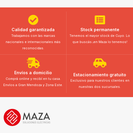
Calidad garantizada
Stock permanente
Trabajamos con las marcas
Tenemos el mayor stock de Cuyo. Lo
nacionales e internacionales más
que buscás ¡en Maza lo tenemos!
reconocidas.
Envíos a domicilio
Estacionamiento gratuito
Comprá online y recibí en tu casa.
Exclusivo para nuestros clientes en
Envíos a Gran Mendoza y Zona Este.
nuestras dos sucursales.