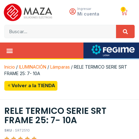
Ingresar
0
Mi cuenta
Inicio
/
ILUMINACIÓN
/
Lámparas
/ RELE TERMICO SERIE SRT
FRAME 25: 7- 10A
Volver a la TIENDA
RELE TERMICO SERIE SRT
FRAME 25: 7- 10A
SKU :
SRT2510