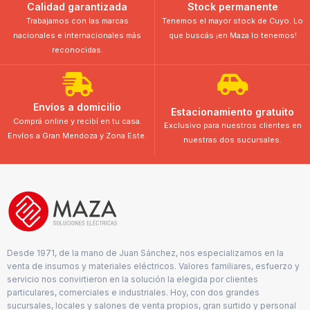
Calidad garantizada
Stock permanente
Trabajamos con las marcas
Tenemos el mayor stock de Cuyo. Lo
nacionales e internacionales más
que buscás ¡en Maza lo tenemos!
reconocidas.
Envíos a domicilio
Estacionamiento gratuito
Comprá online y recibí en tu casa.
Exclusivo para nuestros clientes en
Envíos a Gran Mendoza y Zona Este.
nuestras dos sucursales.
Desde 1971, de la mano de Juan Sánchez, nos especializamos en la
venta de insumos y materiales eléctricos. Valores familiares, esfuerzo y
servicio nos convirtieron en la solución la elegida por clientes
particulares, comerciales e industriales. Hoy, con dos grandes
sucursales, locales y salones de venta propios, gran surtido y personal