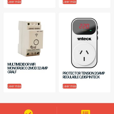
Leer más
Leer más
MULTIMEDIDOR WIFI
MONOFASICO 2MOD 32 AMP
GRALF
PROTECTOR TENSION 20AMP
REGULABLE C/DISP INTECK
Leer más
Leer más