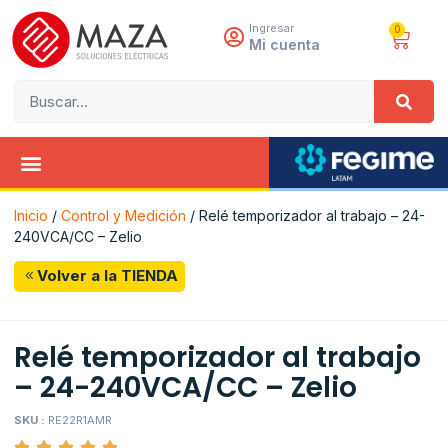
Ingresar
0
Mi cuenta
Inicio
/
Control y Medición
/ Relé temporizador al trabajo – 24-
240VCA/CC – Zelio
Volver a la TIENDA
Relé temporizador al trabajo
– 24-240VCA/CC – Zelio
SKU :
RE22R1AMR