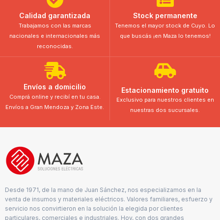
Calidad garantizada
Stock permanente
Trabajamos con las marcas
Tenemos el mayor stock de Cuyo. Lo
nacionales e internacionales más
que buscás ¡en Maza lo tenemos!
reconocidas.
Envíos a domicilio
Estacionamiento gratuito
Comprá online y recibí en tu casa.
Exclusivo para nuestros clientes en
Envíos a Gran Mendoza y Zona Este.
nuestras dos sucursales.
Desde 1971, de la mano de Juan Sánchez, nos especializamos en la
venta de insumos y materiales eléctricos. Valores familiares, esfuerzo y
servicio nos convirtieron en la solución la elegida por clientes
particulares, comerciales e industriales. Hoy, con dos grandes