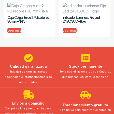
Caja Colgante de 2 Pulsadores
Indicador Luminoso Fijo Led
30 mm – 1NA
24VCA/CC – Rojo
Leer más
Leer más
Calidad garantizada
Stock permanente
Trabajamos con las marcas
Tenemos el mayor stock de Cuyo. Lo
nacionales e internacionales más
que buscás ¡en Maza lo tenemos!
reconocidas.
Envíos a domicilio
Estacionamiento gratuito
Comprá online y recibí en tu casa.
Exclusivo para nuestros clientes en
Envíos a Gran Mendoza y Zona Este.