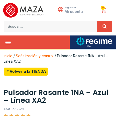
Ingresar
0
Mi cuenta
Inicio
/
Señalización y control
/ Pulsador Rasante 1NA – Azul –
Línea XA2
Volver a la TIENDA
Pulsador Rasante 1NA – Azul
– Línea XA2
SKU :
XA2EA61