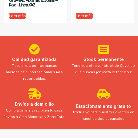
Giro – 1NC – Diámetro: 30mm –
Rojo – Línea XA2
Leer más
Leer más
Calidad garantizada
Stock permanente
Trabajamos con las marcas
Tenemos el mayor stock de Cuyo. Lo
nacionales e internacionales más
que buscás ¡en Maza lo tenemos!
reconocidas.
Envíos a domicilio
Estacionamiento gratuito
Comprá online y recibí en tu casa.
Exclusivo para nuestros clientes en
Envíos a Gran Mendoza y Zona Este.
nuestras dos sucursales.