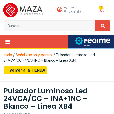
Ingresar
0
Mi cuenta
Inicio
/
Señalización y control
/ Pulsador Luminoso Led
24VCA/CC – 1NA+1NC – Blanco – Línea XB4
Volver a la TIENDA
Pulsador Luminoso Led
24VCA/CC – 1NA+1NC –
Blanco – Línea XB4