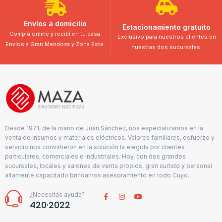
Envíos a domicilio
Estacionamiento gratuito
Comprá online y recibí en tu casa.
Exclusivo para nuestros clientes en
Envíos a Gran Mendoza y Zona Este.
nuestras dos sucursales.
Desde 1971, de la mano de Juan Sánchez, nos especializamos en la
venta de insumos y materiales eléctricos. Valores familiares, esfuerzo y
servicio nos convirtieron en la solución la elegida por clientes
particulares, comerciales e industriales. Hoy, con dos grandes
sucursales, locales y salones de venta propios, gran surtido y personal
altamente capacitado brindamos asesoramiento en todo Cuyo.
¿Necesitás ayuda?
420·2022