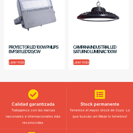
PROYECTOR LED 100W PHILIPS
CAMPANA INDUSTRIAL LED
BVP381 LED120/CW
SATURNO LUMENAC 100W
Leer más
Leer más
Calidad garantizada
Stock permanente
Trabajamos con las marcas
Tenemos el mayor stock de Cuyo. Lo
nacionales e internacionales más
que buscás ¡en Maza lo tenemos!
reconocidas.