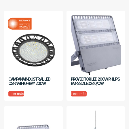
CAMPANA INDUSTRIAL LED
PROYECTOR LED 200W PHILIPS
OSRAM HIGHBAY 200W
BVP382 LED240/CW
Leer más
Leer más