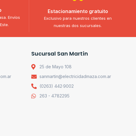
o
Estacionamiento gratuito
asa. Envíos
Exclusivo para nuestros clientes en
Este.
nuestras dos sucursales.
Sucursal San Martín
25 de Mayo 108
com.ar
sanmartin@electricidadmaza.com.ar
(0263) 442·9002
263 - 4782295