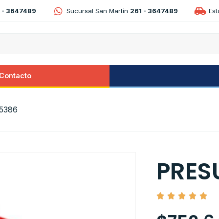
 - 3647489
Sucursal San Martín
261 - 3647489
Es
Contacto
5386
PRES