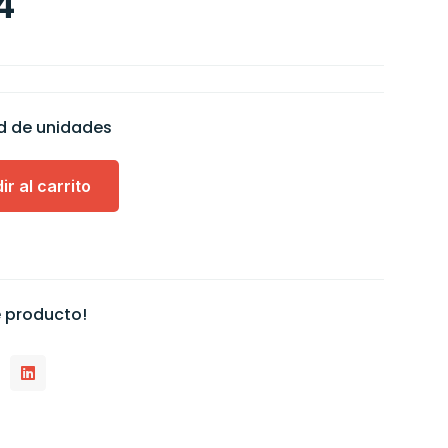
4
ad de unidades
ir al carrito
 producto!