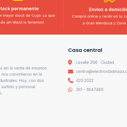
tock permanente
Envíos a domicili
l mayor stock de Cuyo. Lo que
Comprá online y recibí en tu c
ás ¡en Maza lo tenemos!
a Gran Mendoza y Zona 
Casa central
Lavalle 266 · Ciudad
s en la venta de insumos
centro@electricidadmaza.
o nos convirtieron en la
ndustriales. Hoy, con dos
420·2022
 surtido y personal
261 - 3647489
o.