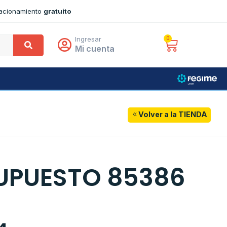
tacionamiento
gratuito
Ingresar
0
Mi cuenta
Volver a la TIENDA
UPUESTO 85386