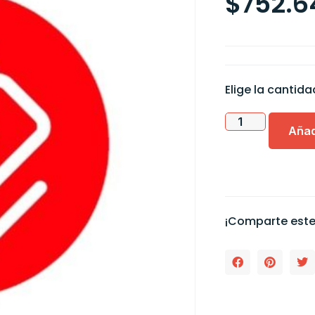
$
752.6
Elige la cantid
Añad
¡Comparte este