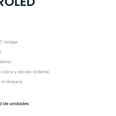
ROLED
7 vintage
o
máximo
 cobre y dorado brillante.
 ni lámpara.
ad de unidades