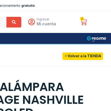
tacionamiento
gratuito
Ingresar
0
Mi cuenta
Volver a la TIENDA
TALÁMPARA
AGE NASHVILLE