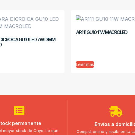
AR111 GU10 11W MACROLED
ICROICA GU10 LED 7W DIMM
D
Leer más
tock permanente
Envíos a domicili
l mayor stock de Cuyo. Lo que
Comprá online y recibí en tu c