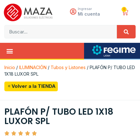
Ingresar
0
Mi cuenta
Inicio
/
ILUMINACIÓN
/
Tubos y Listones
/ PLAFÓN P/ TUBO LED
1X18 LUXOR SPL
Volver a la TIENDA
PLAFÓN P/ TUBO LED 1X18
LUXOR SPL