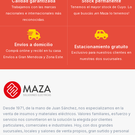
Calidad garantizada
Stock permanente
Trabajamos con las marcas
Tenemos el mayor stock de Cuyo. Lo
nacionales e internacionales más
que buscás ¡en Maza lo tenemos!
reconocidas.
Envíos a domicilio
Estacionamiento gratuito
Comprá online y recibí en tu casa.
Exclusivo para nuestros clientes en
Envíos a Gran Mendoza y Zona Este.
nuestras dos sucursales.
Desde 1971, de la mano de Juan Sánchez, nos especializamos en la
venta de insumos y materiales eléctricos. Valores familiares, esfuerzo y
servicio nos convirtieron en la solución la elegida por clientes
particulares, comerciales e industriales. Hoy, con dos grandes
sucursales, locales y salones de venta propios, gran surtido y personal