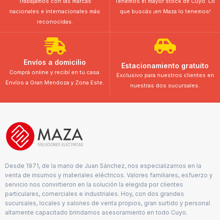
Trabajamos con las marcas
Tenemos el mayor stock de Cuyo. Lo
nacionales e internacionales más
que buscás ¡en Maza lo tenemos!
reconocidas.
Envíos a domicilio
Estacionamiento gratuito
Comprá online y recibí en tu casa.
Exclusivo para nuestros clientes en
Envíos a Gran Mendoza y Zona Este.
nuestras dos sucursales.
Desde 1971, de la mano de Juan Sánchez, nos especializamos en la
venta de insumos y materiales eléctricos. Valores familiares, esfuerzo y
servicio nos convirtieron en la solución la elegida por clientes
particulares, comerciales e industriales. Hoy, con dos grandes
sucursales, locales y salones de venta propios, gran surtido y personal
altamente capacitado brindamos asesoramiento en todo Cuyo.