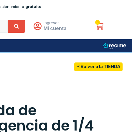
tacionamiento
gratuito
Ingresar
0
Mi cuenta
Volver a la TIENDA
da de
gencia de 1/4