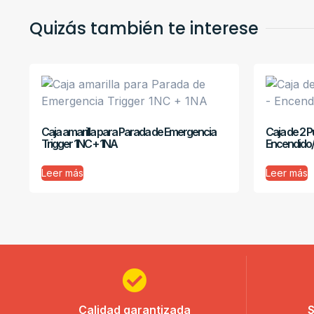
Quizás también te interese
Caja amarilla para Parada de Emergencia
Caja de 2 P
Trigger 1NC + 1NA
Encendido
Leer más
Leer más
Calidad garantizada
S