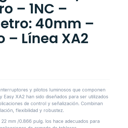
ro – 1NC –
etro: 40mm –
o – Línea XA2
 interruptores y pilotos luminosos que componen
 Easy XA2 han sido diseñados para ser utilizados
icaciones de control y señalización. Combinan
lación, flexibilidad y robustez.
Ø 22 mm /0.866 pulg. los hace adecuados para
plicaciones de armado de tableros.