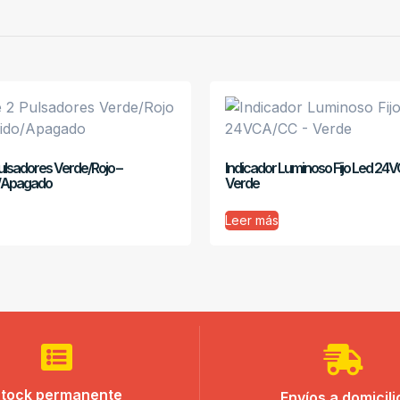
ulsadores Verde/Rojo –
Indicador Luminoso Fijo Led 24
/Apagado
Verde
Leer más
tock permanente
Envíos a domicili