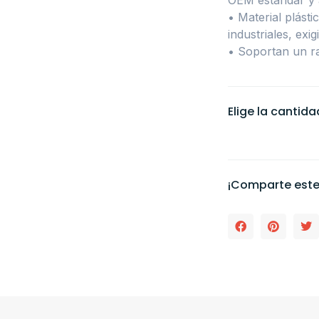
• Material plást
industriales, exi
• Soportan un r
Elige la cantid
¡Comparte este