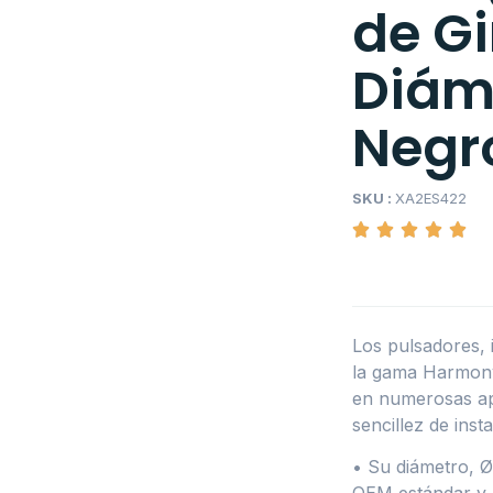
de Gi
Diám
Negr
SKU :
XA2ES422
Los pulsadores,
la gama Harmony
en numerosas apl
sencillez de insta
• Su diámetro, 
OEM estándar y a