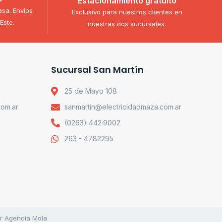
Estacionamiento gratuito
asa. Envíos
Exclusivo para nuestros clientes en
Este.
nuestras dos sucursales.
Sucursal San Martín
25 de Mayo 108
com.ar
sanmartin@electricidadmaza.com.ar
(0263) 442·9002
263 - 4782295
or Agencia Mola