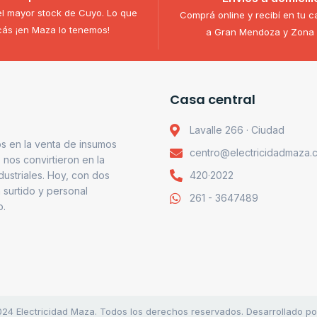
l mayor stock de Cuyo. Lo que
Comprá online y recibí en tu c
ás ¡en Maza lo tenemos!
a Gran Mendoza y Zona 
Casa central
Lavalle 266 · Ciudad
s en la venta de insumos
centro@electricidadmaza.
o nos convirtieron en la
ndustriales. Hoy, con dos
420·2022
 surtido y personal
261 - 3647489
o.
24 Electricidad Maza. Todos los derechos reservados. Desarrollado p