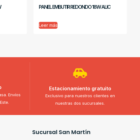
W
PANEL EMBUTIR REDONDO 18W ALIC
Leer más
o
Estacionamiento gratuito
asa. Envíos
Exclusivo para nuestros clientes en
Este.
nuestras dos sucursales.
Sucursal San Martín