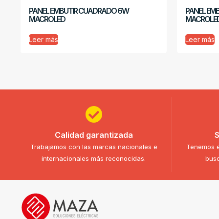
PANEL EMBUTIR CUADRADO 6W
PANEL EM
MACROLED
MACROLE
Leer más
Leer más
Calidad garantizada
S
Trabajamos con las marcas nacionales e
Tenemos e
internacionales más reconocidas.
busc