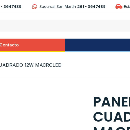
 - 3647489
Sucursal San Martín
261 - 3647489
Es
Contacto
CUADRADO 12W MACROLED
PANE
CUAD