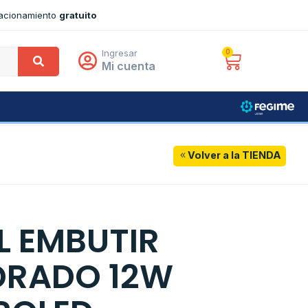
tacionamiento
gratuito
Ingresar
0
Mi cuenta
Volver a la TIENDA
L EMBUTIR
RADO 12W