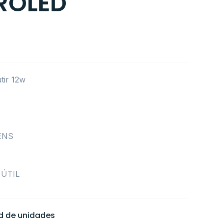
ROLED
tir 12w
ENS
 ÚTIL
ad de unidades