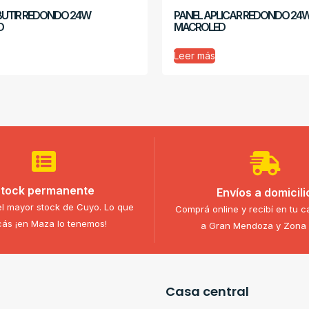
BUTIR REDONDO 24W
PANEL APLICAR REDONDO 24
D
MACROLED
Leer más
tock permanente
Envíos a domicili
l mayor stock de Cuyo. Lo que
Comprá online y recibí en tu c
ás ¡en Maza lo tenemos!
a Gran Mendoza y Zona 
Casa central