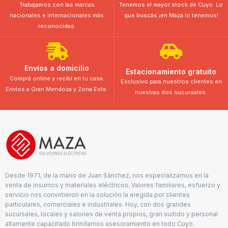
Trabajamos con las marcas
Tenemos el mayor stock de Cuyo. Lo
nacionales e internacionales más
que buscás ¡en Maza lo tenemos!
reconocidas.
Envíos a domicilio
Estacionamiento gratuito
Comprá online y recibí en tu casa.
Exclusivo para nuestros clientes en
Envíos a Gran Mendoza y Zona Este.
nuestras dos sucursales.
Desde 1971, de la mano de Juan Sánchez, nos especializamos en la
venta de insumos y materiales eléctricos. Valores familiares, esfuerzo y
servicio nos convirtieron en la solución la elegida por clientes
particulares, comerciales e industriales. Hoy, con dos grandes
sucursales, locales y salones de venta propios, gran surtido y personal
altamente capacitado brindamos asesoramiento en todo Cuyo.