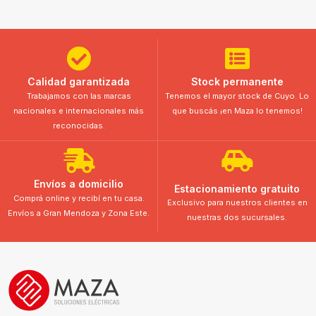
Calidad garantizada
Stock permanente
Trabajamos con las marcas
Tenemos el mayor stock de Cuyo. Lo
nacionales e internacionales más
que buscás ¡en Maza lo tenemos!
reconocidas.
Envíos a domicilio
Estacionamiento gratuito
Comprá online y recibí en tu casa.
Exclusivo para nuestros clientes en
Envíos a Gran Mendoza y Zona Este.
nuestras dos sucursales.