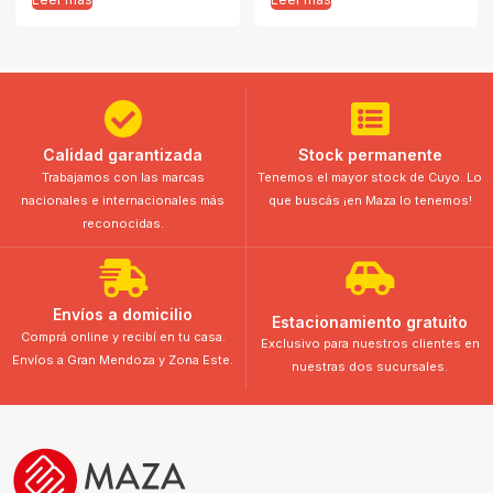
Calidad garantizada
Stock permanente
Trabajamos con las marcas
Tenemos el mayor stock de Cuyo. Lo
nacionales e internacionales más
que buscás ¡en Maza lo tenemos!
reconocidas.
Envíos a domicilio
Estacionamiento gratuito
Comprá online y recibí en tu casa.
Exclusivo para nuestros clientes en
Envíos a Gran Mendoza y Zona Este.
nuestras dos sucursales.