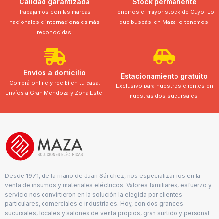
Calidad garantizada
Stock permanente
Trabajamos con las marcas
Tenemos el mayor stock de Cuyo. Lo
nacionales e internacionales más
que buscás ¡en Maza lo tenemos!
reconocidas.
Envíos a domicilio
Estacionamiento gratuito
Comprá online y recibí en tu casa.
Exclusivo para nuestros clientes en
Envíos a Gran Mendoza y Zona Este.
nuestras dos sucursales.
Desde 1971, de la mano de Juan Sánchez, nos especializamos en la
venta de insumos y materiales eléctricos. Valores familiares, esfuerzo y
servicio nos convirtieron en la solución la elegida por clientes
particulares, comerciales e industriales. Hoy, con dos grandes
sucursales, locales y salones de venta propios, gran surtido y personal