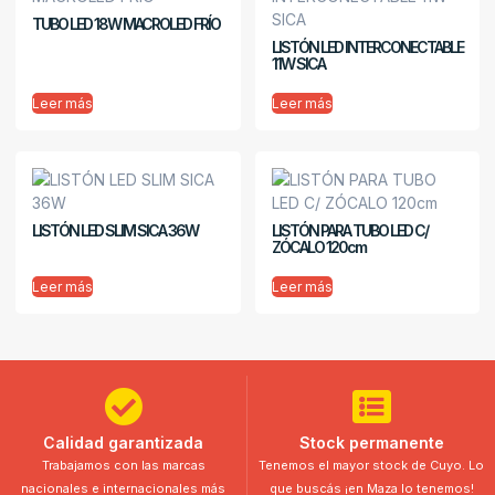
TUBO LED 18W MACROLED FRÍO
LISTÓN LED INTERCONECTABLE
11W SICA
Leer más
Leer más
LISTÓN LED SLIM SICA 36W
LISTÓN PARA TUBO LED C/
ZÓCALO 120cm
Leer más
Leer más
Calidad garantizada
Stock permanente
Trabajamos con las marcas
Tenemos el mayor stock de Cuyo. Lo
nacionales e internacionales más
que buscás ¡en Maza lo tenemos!