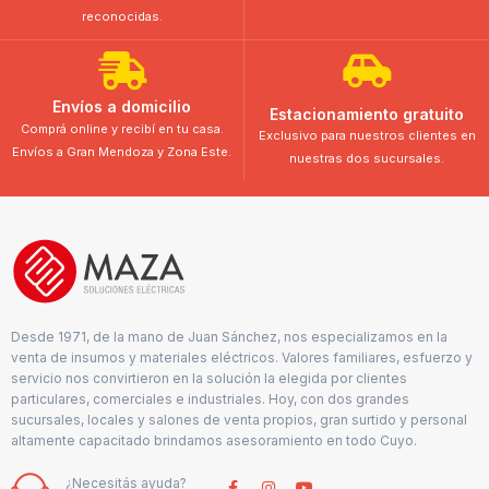
reconocidas.
Envíos a domicilio
Estacionamiento gratuito
Comprá online y recibí en tu casa.
Exclusivo para nuestros clientes en
Envíos a Gran Mendoza y Zona Este.
nuestras dos sucursales.
Desde 1971, de la mano de Juan Sánchez, nos especializamos en la
venta de insumos y materiales eléctricos. Valores familiares, esfuerzo y
servicio nos convirtieron en la solución la elegida por clientes
particulares, comerciales e industriales. Hoy, con dos grandes
sucursales, locales y salones de venta propios, gran surtido y personal
altamente capacitado brindamos asesoramiento en todo Cuyo.
¿Necesitás ayuda?