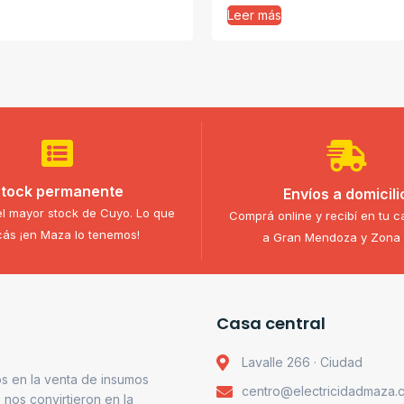
Leer más
tock permanente
Envíos a domicili
l mayor stock de Cuyo. Lo que
Comprá online y recibí en tu c
ás ¡en Maza lo tenemos!
a Gran Mendoza y Zona 
Casa central
Lavalle 266 · Ciudad
s en la venta de insumos
centro@electricidadmaza.
o nos convirtieron en la