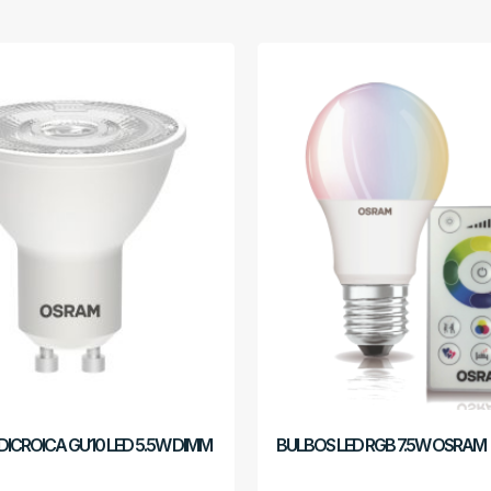
ICROICA GU10 LED 5.5W DIMM
BULBOS LED RGB 7.5W OSRAM