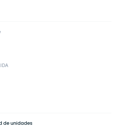
w
LIDA
ad de unidades