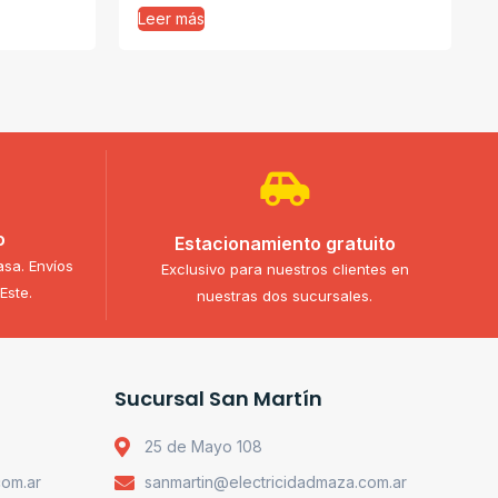
Leer más
o
Estacionamiento gratuito
asa. Envíos
Exclusivo para nuestros clientes en
Este.
nuestras dos sucursales.
Sucursal San Martín
25 de Mayo 108
com.ar
sanmartin@electricidadmaza.com.ar