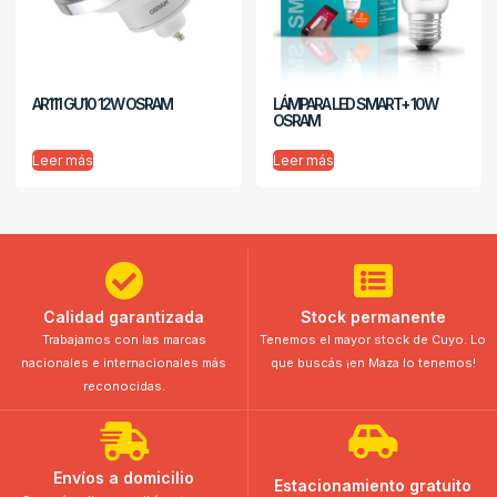
AR111 GU10 12W OSRAM
LÁMPARA LED SMART+ 10W
OSRAM
Leer más
Leer más
Calidad garantizada
Stock permanente
Trabajamos con las marcas
Tenemos el mayor stock de Cuyo. Lo
nacionales e internacionales más
que buscás ¡en Maza lo tenemos!
reconocidas.
Envíos a domicilio
Estacionamiento gratuito