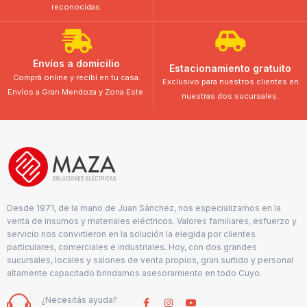
reconocidas.
Envíos a domicilio
Estacionamiento gratuito
Comprá online y recibí en tu casa.
Exclusivo para nuestros clientes en
Envíos a Gran Mendoza y Zona Este.
nuestras dos sucursales.
Desde 1971, de la mano de Juan Sánchez, nos especializamos en la
venta de insumos y materiales eléctricos. Valores familiares, esfuerzo y
servicio nos convirtieron en la solución la elegida por clientes
particulares, comerciales e industriales. Hoy, con dos grandes
sucursales, locales y salones de venta propios, gran surtido y personal
altamente capacitado brindamos asesoramiento en todo Cuyo.
¿Necesitás ayuda?