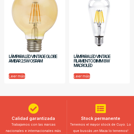
LÁMPARA LED VINTAGE GLOBE
LÁMPARA LED VINTAGE
AMBAR 2.5W OSRAM
FILAMENTO DIMM 8W
MACROLED
Leer más
Leer más
Calidad garantizada
Stock permanente
Trabajamos con las marcas
Tenemos el mayor stock de Cuyo. Lo
nacionales e internacionales más
que buscás ¡en Maza lo tenemos!