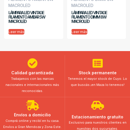
LÁMPARA LED VINTAGE
LÁMPARA LED VINTAGE
FILAMENTO AMBAR 5W
FILAMENTO DIMM 8W
MACROLED
MACROLED
Leer más
Leer más
Calidad garantizada
Stock permanente
Trabajamos con las marcas
Tenemos el mayor stock de Cuyo. Lo
nacionales e internacionales más
que buscás ¡en Maza lo tenemos!
reconocidas.
Envíos a domicilio
Estacionamiento gratuito
Comprá online y recibí en tu casa.
Exclusivo para nuestros clientes en
Envíos a Gran Mendoza y Zona Este.
nuestras dos sucursales.