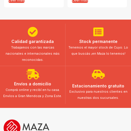
Leer más
Leer más
Calidad garantizada
Stock permanente
Trabajamos con las marcas
Tenemos el mayor stock de Cuyo. Lo
nacionales e internacionales más
que buscás ¡en Maza lo tenemos!
reconocidas.
Envíos a domicilio
Estacionamiento gratuito
Comprá online y recibí en tu casa.
Exclusivo para nuestros clientes en
Envíos a Gran Mendoza y Zona Este.
nuestras dos sucursales.