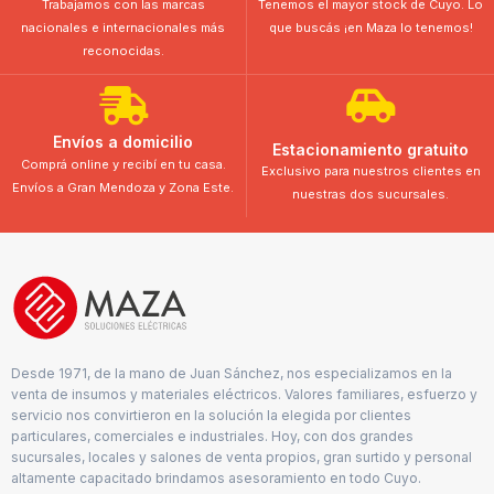
Trabajamos con las marcas
Tenemos el mayor stock de Cuyo. Lo
nacionales e internacionales más
que buscás ¡en Maza lo tenemos!
reconocidas.
Envíos a domicilio
Estacionamiento gratuito
Comprá online y recibí en tu casa.
Exclusivo para nuestros clientes en
Envíos a Gran Mendoza y Zona Este.
nuestras dos sucursales.
Desde 1971, de la mano de Juan Sánchez, nos especializamos en la
venta de insumos y materiales eléctricos. Valores familiares, esfuerzo y
servicio nos convirtieron en la solución la elegida por clientes
particulares, comerciales e industriales. Hoy, con dos grandes
sucursales, locales y salones de venta propios, gran surtido y personal
altamente capacitado brindamos asesoramiento en todo Cuyo.