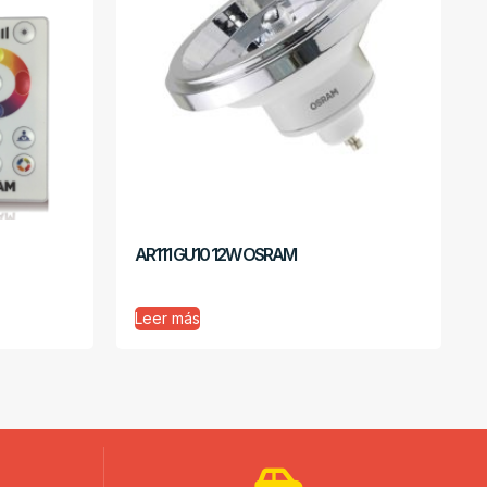
AR111 GU10 12W OSRAM
Leer más