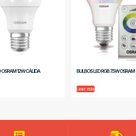
D OSRAM 12W CÁLIDA
BULBOS LED RGB 7.5W OSRAM
Leer más