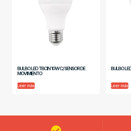
BULBO LED TBCIN 10W C/ SENSOR DE
BULBO LE
MOVIMIENTO
Leer más
Leer más