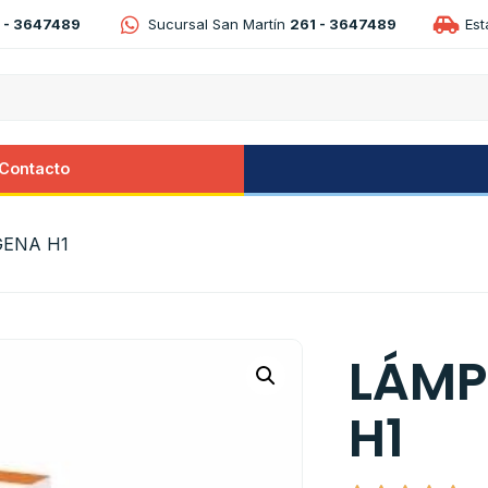
 - 3647489
Sucursal San Martín
261 - 3647489
Es
Contacto
GENA H1
LÁMP
H1