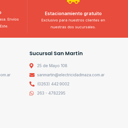
o
Estacionamiento gratuito
asa. Envíos
Exclusivo para nuestros clientes en
Este.
nuestras dos sucursales.
Sucursal San Martín
25 de Mayo 108
com.ar
sanmartin@electricidadmaza.com.ar
(0263) 442·9002
263 - 4782295