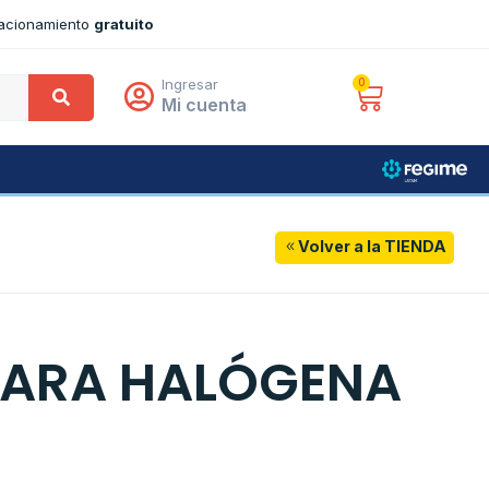
tacionamiento
gratuito
Ingresar
0
Mi cuenta
Volver a la TIENDA
ARA HALÓGENA