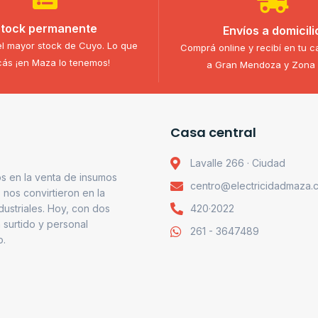
tock permanente
Envíos a domicili
l mayor stock de Cuyo. Lo que
Comprá online y recibí en tu c
ás ¡en Maza lo tenemos!
a Gran Mendoza y Zona 
Casa central
Lavalle 266 · Ciudad
s en la venta de insumos
centro@electricidadmaza.
o nos convirtieron en la
ndustriales. Hoy, con dos
420·2022
 surtido y personal
261 - 3647489
o.