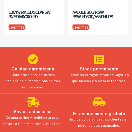
LUMINARIA LED SOLAR 5W
APLIQUE SOLAR 3W
PARED MACROLED
BSWLED300/765 PHILIPS
Leer más
Leer más
Calidad garantizada
Stock permanente
Trabajamos con las marcas
Tenemos el mayor stock de Cuyo. Lo
nacionales e internacionales más
que buscás ¡en Maza lo tenemos!
reconocidas.
Envíos a domicilio
Estacionamiento gratuito
Comprá online y recibí en tu casa.
Exclusivo para nuestros clientes en
Envíos a Gran Mendoza y Zona Este.
nuestras dos sucursales.