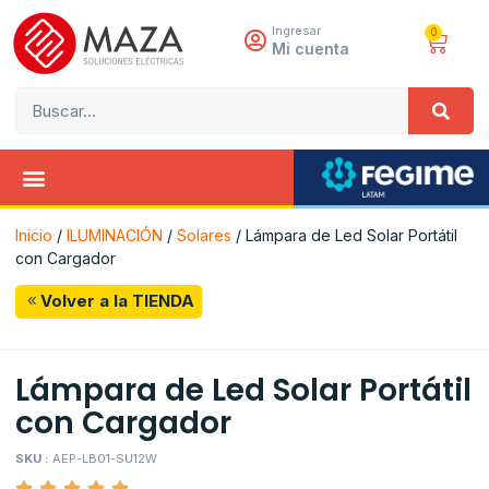
Ingresar
0
Mi cuenta
Inicio
/
ILUMINACIÓN
/
Solares
/ Lámpara de Led Solar Portátil
con Cargador
Volver a la TIENDA
Lámpara de Led Solar Portátil
con Cargador
SKU :
AEP-LB01-SU12W