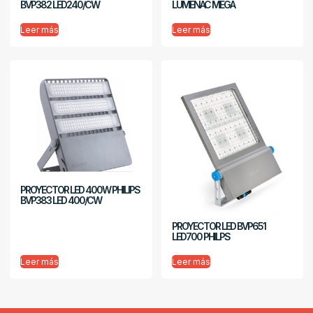
BVP382 LED240/CW
LUMENAC MEGA
Leer más
Leer más
PROYECTOR LED 400W PHILIPS
BVP383 LED 400/CW
PROYECTOR LED BVP651
LED700 PHILPS
Leer más
Leer más