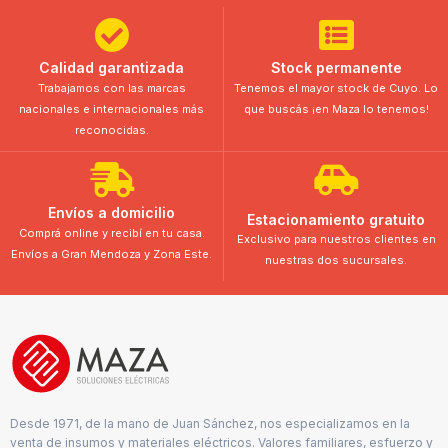
Calidad garantizada
Stock permanente
Trabajamos con las marcas
Tenemos el mayor stock de Cuyo. Lo
nacionales e internacionales más
que buscás ¡en Maza lo tenemos!
reconocidas.
Envíos a domicilio
Estacionamiento gratuito
Comprá online y recibí en tu casa.
Exclusivo para nuestros clientes en
Envíos a Gran Mendoza y Zona Este.
nuestras dos sucursales.
Desde 1971, de la mano de Juan Sánchez, nos especializamos en la
venta de insumos y materiales eléctricos. Valores familiares, esfuerzo y