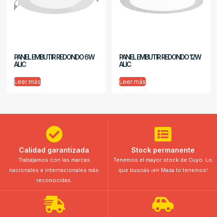
PANEL EMBUTIR REDONDO 6W
PANEL EMBUTIR REDONDO 12W
ALIC
ALIC
Leer más
Leer más
Calidad garantizada
Stock permanente
Trabajamos con las marcas
Tenemos el mayor stock de Cuyo. Lo
nacionales e internacionales más
que buscás ¡en Maza lo tenemos!
reconocidas.