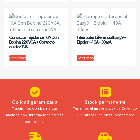
Contactor Tripolar de 16A Con
Interruptor Diferencial Easy9 –
Bobina 220VCA + Contacto
Bipolar – 40A – 30mA
auxiliar 1NA
Leer más
Leer más
Calidad garantizada
Stock permanente
Trabajamos con las marcas
Tenemos el mayor stock de Cuyo. Lo
nacionales e internacionales más
que buscás ¡en Maza lo tenemos!
reconocidas.