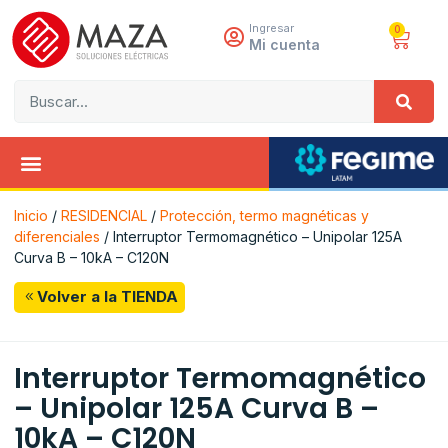
Ingresar
0
Mi cuenta
Inicio
/
RESIDENCIAL
/
Protección, termo magnéticas y
diferenciales
/ Interruptor Termomagnético – Unipolar 125A
Curva B – 10kA – C120N
Volver a la TIENDA
Interruptor Termomagnético
– Unipolar 125A Curva B –
10kA – C120N