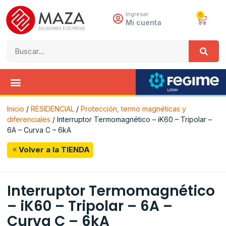
Ingresar
0
Mi cuenta
Inicio
/
RESIDENCIAL
/
Protección, termo magnéticas y
diferenciales
/ Interruptor Termomagnético – iK60 – Tripolar –
6A – Curva C – 6kA
Volver a la TIENDA
Interruptor Termomagnético
– iK60 – Tripolar – 6A –
Curva C – 6kA