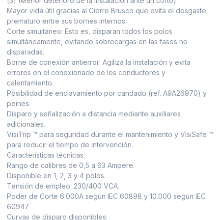
[3] (Menor deterioro de la instalación ante un corto).
Mayor vida útil gracias al Cierre Brusco que evita el desgaste
prematuro entre sus bornes internos.
Corte simultáneo: Esto es, disparan todos los polos
simultáneamente, evitando sobrecargas en las fases no
disparadas.
Borne de conexión antierror: Agiliza la instalación y evita
errores en el conexionado de los conductores y
calentamiento.
Posibilidad de enclavamiento por candado (ref. A9A26970) y
peines.
Disparo y señalización a distancia mediante auxiliares
adicionales.
VisiTrip ™ para seguridad durante el mantenimiento y VisiSafe ™
para reducir el tiempo de intervención.
Características técnicas:
Rango de calibres de 0,5 a 63 Ampere.
Disponible en 1, 2, 3 y 4 polos.
Tensión de empleo: 230/400 VCA.
Poder de Corte 6.000A según IEC 60898 y 10.000 según IEC
60947
Curvas de disparo disponibles: