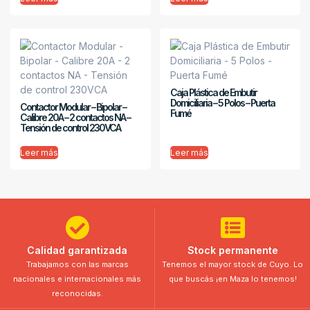
Caja Plástica de Embutir
Domiciliaria – 5 Polos – Puerta
Contactor Modular – Bipolar –
Fumé
Calibre 20A – 2 contactos NA –
Tensión de control 230VCA
Leer más
Leer más
Calidad garantizada
Stock permanente
Trabajamos con las marcas
Tenemos el mayor stock de Cuyo. Lo
nacionales e internacionales más
que buscás ¡en Maza lo tenemos!
reconocidas.