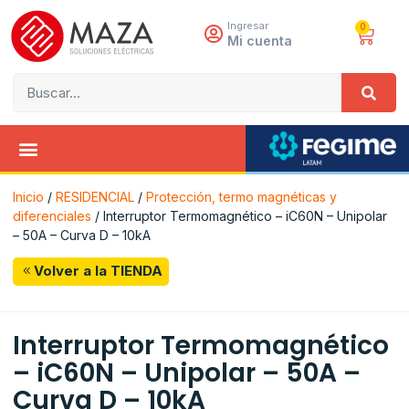
Ingresar
0
Mi cuenta
Inicio
/
RESIDENCIAL
/
Protección, termo magnéticas y
diferenciales
/ Interruptor Termomagnético – iC60N – Unipolar
– 50A – Curva D – 10kA
Volver a la TIENDA
Interruptor Termomagnético
– iC60N – Unipolar – 50A –
Curva D – 10kA