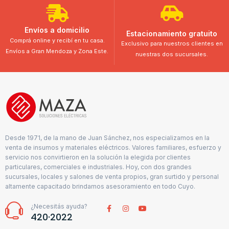
Envíos a domicilio
Estacionamiento gratuito
Comprá online y recibí en tu casa.
Exclusivo para nuestros clientes en
Envíos a Gran Mendoza y Zona Este.
nuestras dos sucursales.
Desde 1971, de la mano de Juan Sánchez, nos especializamos en la
venta de insumos y materiales eléctricos. Valores familiares, esfuerzo y
servicio nos convirtieron en la solución la elegida por clientes
particulares, comerciales e industriales. Hoy, con dos grandes
sucursales, locales y salones de venta propios, gran surtido y personal
altamente capacitado brindamos asesoramiento en todo Cuyo.
¿Necesitás ayuda?
420·2022