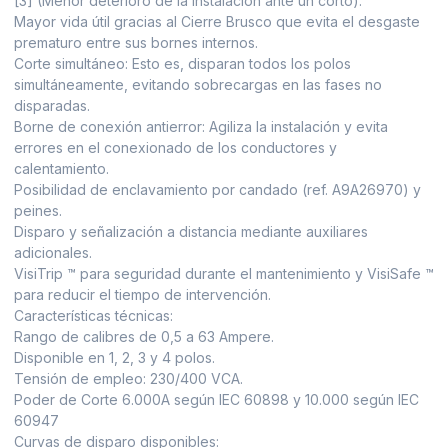
[3] (Menor deterioro de la instalación ante un corto).
Mayor vida útil gracias al Cierre Brusco que evita el desgaste
prematuro entre sus bornes internos.
Corte simultáneo: Esto es, disparan todos los polos
simultáneamente, evitando sobrecargas en las fases no
disparadas.
Borne de conexión antierror: Agiliza la instalación y evita
errores en el conexionado de los conductores y
calentamiento.
Posibilidad de enclavamiento por candado (ref. A9A26970) y
peines.
Disparo y señalización a distancia mediante auxiliares
adicionales.
VisiTrip ™ para seguridad durante el mantenimiento y VisiSafe ™
para reducir el tiempo de intervención.
Características técnicas:
Rango de calibres de 0,5 a 63 Ampere.
Disponible en 1, 2, 3 y 4 polos.
Tensión de empleo: 230/400 VCA.
Poder de Corte 6.000A según IEC 60898 y 10.000 según IEC
60947
Curvas de disparo disponibles: