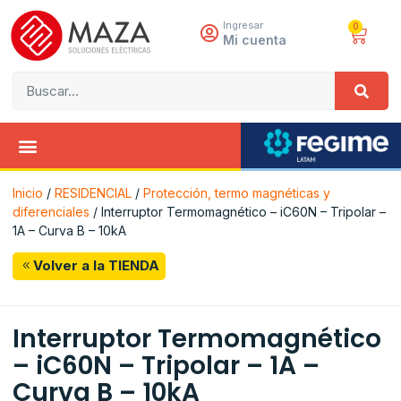
Ingresar
0
Mi cuenta
Inicio
/
RESIDENCIAL
/
Protección, termo magnéticas y
diferenciales
/ Interruptor Termomagnético – iC60N – Tripolar –
1A – Curva B – 10kA
Volver a la TIENDA
Interruptor Termomagnético
– iC60N – Tripolar – 1A –
Curva B – 10kA