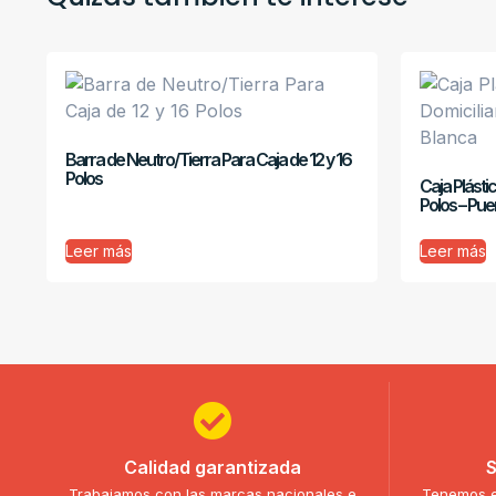
Barra de Neutro/Tierra Para Caja de 12 y 16
Polos
Caja Plásti
Polos – Pue
Leer más
Leer más
Calidad garantizada
S
Trabajamos con las marcas nacionales e
Tenemos e