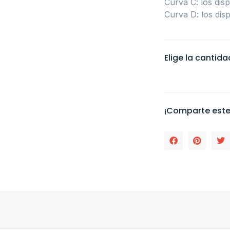
Curva C: los dis
Curva D: los dis
Elige la cantid
¡Comparte este