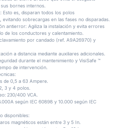
sus bornes internos.
: Esto es, disparan todos los polos
 evitando sobrecargas en las fases no disparadas.
 antierror: Agiliza la instalación y evita errores
o de los conductores y calentamiento.
nclavamiento por candado (ref. A9A26970) y
ación a distancia mediante auxiliares adicionales.
seguridad durante el mantenimiento y VisiSafe ™
tiempo de intervención.
écnicas:
s de 0,5 a 63 Ampere.
2, 3 y 4 polos.
eo: 230/400 VCA.
6.000A según IEC 60898 y 10.000 según IEC
o disponibles:
paros magnéticos están entre 3 y 5 In.