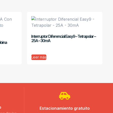
Interruptor Diferencial Easy9 – Tetrapolar –
25A – 30mA
obina
Leer más
o
Estacionamiento gratuito