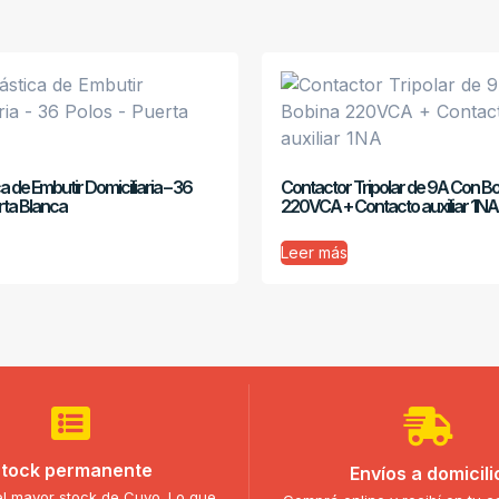
ca de Embutir Domiciliaria – 36
Contactor Tripolar de 9A Con B
rta Blanca
220VCA + Contacto auxiliar 1NA
Leer más
tock permanente
Envíos a domicili
l mayor stock de Cuyo. Lo que