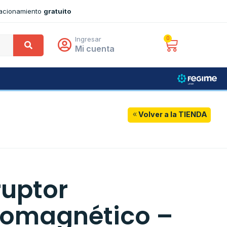
tacionamiento
gratuito
Ingresar
0
Mi cuenta
Volver a la TIENDA
ruptor
omagnético –