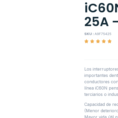
iC60N
25A –
SKU :
A9F75425
Los interruptor
importantes dentr
conductores cont
línea iC60N pens
terciarios o indus
Capacidad de red
(Menor deterioro 
Mayor vida útil g