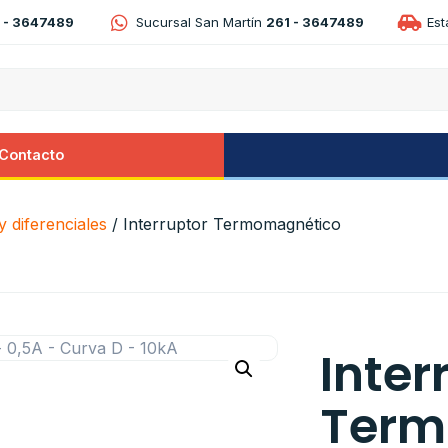
 - 3647489
Sucursal San Martín
261 - 3647489
Es
Contacto
 diferenciales
/ Interruptor Termomagnético
Inter
Term