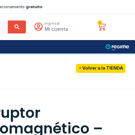
tacionamiento
gratuito
Ingresar
0
Mi cuenta
Volver a la TIENDA
ruptor
omagnético –