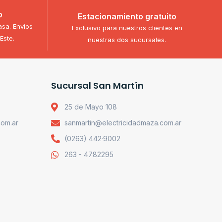
o
Estacionamiento gratuito
asa. Envíos
Exclusivo para nuestros clientes en
Este.
nuestras dos sucursales.
Sucursal San Martín
25 de Mayo 108
com.ar
sanmartin@electricidadmaza.com.ar
(0263) 442·9002
263 - 4782295