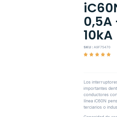
iC60N
0,5A 
10kA
SKU :
A9F75470
Los interruptor
importantes dentr
conductores cont
línea iC60N pens
terciarios o indus
Capacidad de red