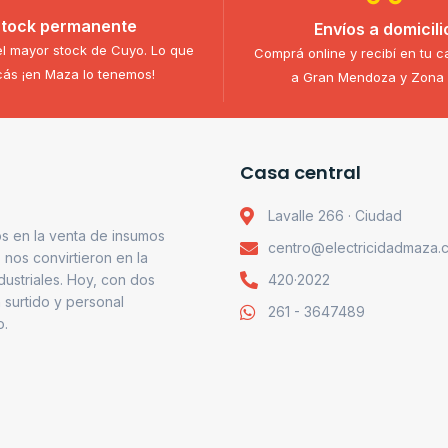
tock permanente
Envíos a domicili
l mayor stock de Cuyo. Lo que
Comprá online y recibí en tu c
ás ¡en Maza lo tenemos!
a Gran Mendoza y Zona 
Casa central
Lavalle 266 · Ciudad
s en la venta de insumos
centro@electricidadmaza.
o nos convirtieron en la
ndustriales. Hoy, con dos
420·2022
 surtido y personal
261 - 3647489
o.