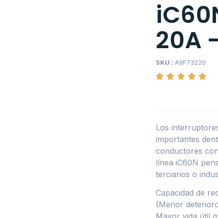
iC60N
20A –
SKU :
A9F73220
Los interruptor
importantes dentr
conductores cont
línea iC60N pens
terciarios o indus
Capacidad de red
(Menor deterioro 
Mayor vida útil g