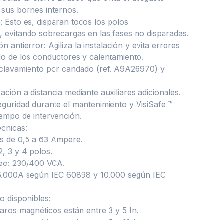
sus bornes internos.
: Esto es, disparan todos los polos
 evitando sobrecargas en las fases no disparadas.
 antierror: Agiliza la instalación y evita errores
o de los conductores y calentamiento.
nclavamiento por candado (ref. A9A26970) y
ación a distancia mediante auxiliares adicionales.
seguridad durante el mantenimiento y VisiSafe ™
tiempo de intervención.
écnicas:
s de 0,5 a 63 Ampere.
2, 3 y 4 polos.
eo: 230/400 VCA.
6.000A según IEC 60898 y 10.000 según IEC
o disponibles:
paros magnéticos están entre 3 y 5 In.