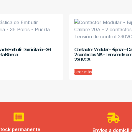
ca de Embutir Domiciliaria – 36
Contactor Modular – Bipolar – Ca
rta Blanca
2 contactos NA – Tensión de con
230VCA
Leer más
tock permanente
Envíos a domicili