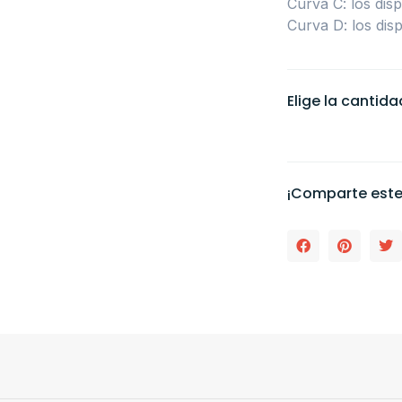
Curva C: los dis
Curva D: los dis
Elige la cantid
¡Comparte este