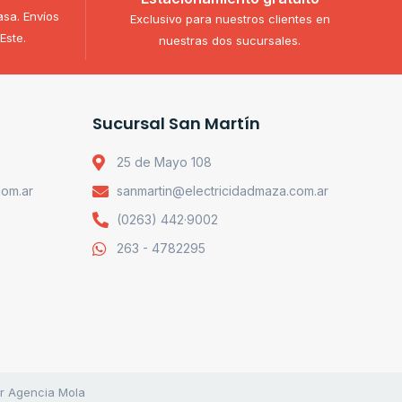
asa. Envíos
Exclusivo para nuestros clientes en
Este.
nuestras dos sucursales.
Sucursal San Martín
25 de Mayo 108
com.ar
sanmartin@electricidadmaza.com.ar
(0263) 442·9002
263 - 4782295
or Agencia Mola