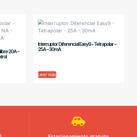
Interruptor Diferencial Easy9 – Tetrapolar –
25A – 30mA
libre 20A –
trol
Leer más
o
Estacionamiento gratuito