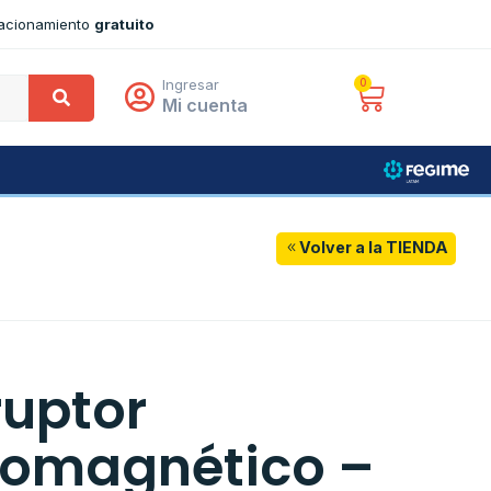
tacionamiento
gratuito
Ingresar
0
Mi cuenta
Volver a la TIENDA
ruptor
omagnético –