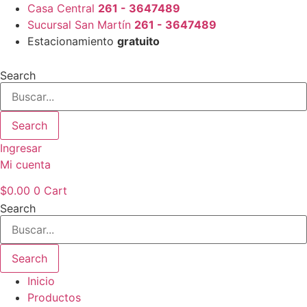
Ir
Casa Central
261 - 3647489
al
Sucursal San Martín
261 - 3647489
contenido
Estacionamiento
gratuito
Search
Search
Ingresar
Mi cuenta
$
0.00
0
Cart
Search
Search
Inicio
Productos