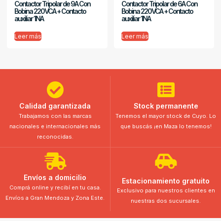
Contactor Tripolar de 9A Con
Contactor Tripolar de 6A Con
Bobina 220VCA + Contacto
Bobina 220VCA + Contacto
auxiliar 1NA
auxiliar 1NA
Leer más
Leer más
Calidad garantizada
Stock permanente
Trabajamos con las marcas
Tenemos el mayor stock de Cuyo. Lo
nacionales e internacionales más
que buscás ¡en Maza lo tenemos!
reconocidas.
Envíos a domicilio
Estacionamiento gratuito
Comprá online y recibí en tu casa.
Exclusivo para nuestros clientes en
Envíos a Gran Mendoza y Zona Este.
nuestras dos sucursales.