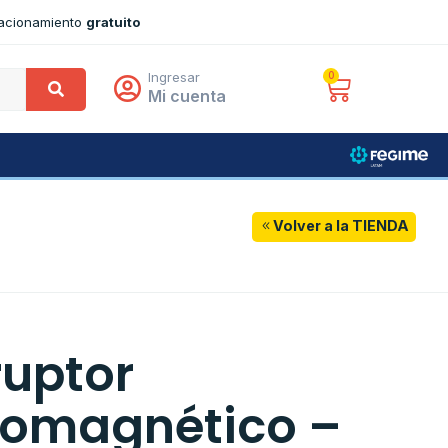
tacionamiento
gratuito
Ingresar
0
Mi cuenta
Volver a la TIENDA
ruptor
omagnético –