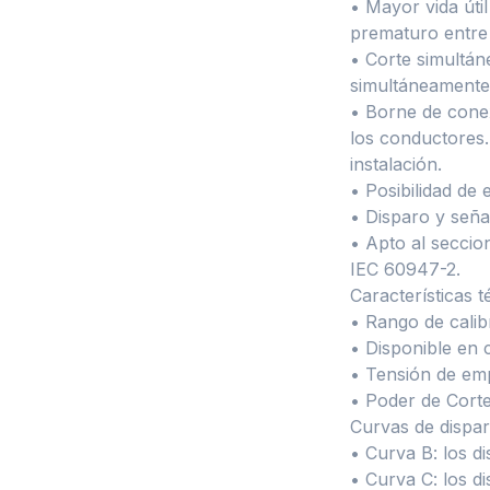
• Mayor vida útil
prematuro entre 
• Corte simultán
simultáneamente,
• Borne de conex
los conductores.
instalación.
• Posibilidad de
• Disparo y señal
• Apto al seccio
IEC 60947-2.
Características t
• Rango de calib
• Disponible en c
• Tensión de em
• Poder de Cort
Curvas de dispar
• Curva B: los d
• Curva C: los d