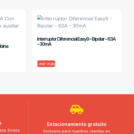
Interruptor Diferencial Easy9 – Bipolar – 63A
– 30mA
obina
Leer más
o
Estacionamiento gratuito
asa. Envíos
Exclusivo para nuestros clientes en