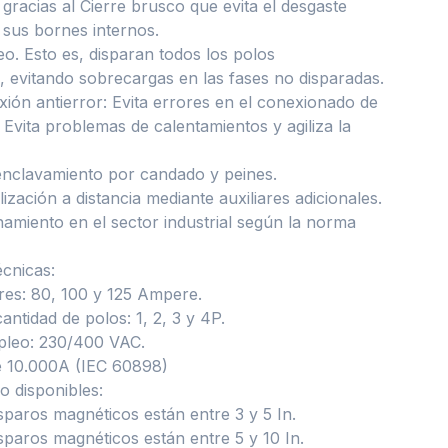
 gracias al Cierre brusco que evita el desgaste
sus bornes internos.
eo. Esto es, disparan todos los polos
 evitando sobrecargas en las fases no disparadas.
ión antierror: Evita errores en el conexionado de
 Evita problemas de calentamientos y agiliza la
 enclavamiento por candado y peines.
ización a distancia mediante auxiliares adicionales.
namiento en el sector industrial según la norma
écnicas:
res: 80, 100 y 125 Ampere.
antidad de polos: 1, 2, 3 y 4P.
pleo: 230/400 VAC.
e 10.000A (IEC 60898)
o disponibles:
isparos magnéticos están entre 3 y 5 In.
isparos magnéticos están entre 5 y 10 In.