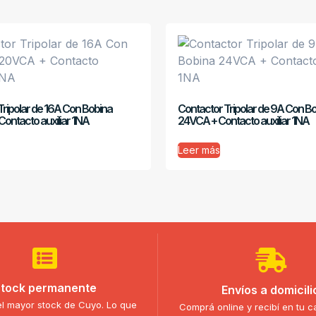
Tripolar de 16A Con Bobina
Contactor Tripolar de 9A Con B
ontacto auxiliar 1NA
24VCA + Contacto auxiliar 1NA
Leer más
tock permanente
Envíos a domicili
l mayor stock de Cuyo. Lo que
Comprá online y recibí en tu c