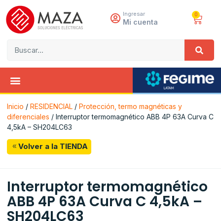
Ingresar
0
Mi cuenta
Inicio
/
RESIDENCIAL
/
Protección, termo magnéticas y
diferenciales
/ Interruptor termomagnético ABB 4P 63A Curva C
4,5kA – SH204LC63
Volver a la TIENDA
Interruptor termomagnético
ABB 4P 63A Curva C 4,5kA –
SH204LC63