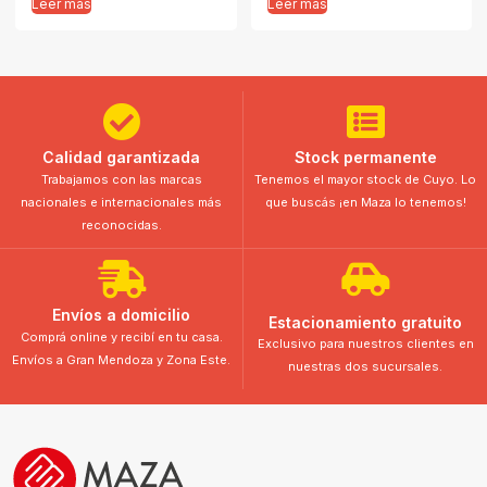
Leer más
Leer más
Calidad garantizada
Stock permanente
Trabajamos con las marcas
Tenemos el mayor stock de Cuyo. Lo
nacionales e internacionales más
que buscás ¡en Maza lo tenemos!
reconocidas.
Envíos a domicilio
Estacionamiento gratuito
Comprá online y recibí en tu casa.
Exclusivo para nuestros clientes en
Envíos a Gran Mendoza y Zona Este.
nuestras dos sucursales.