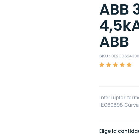
ABB 
4,5k
ABB
SKU :
BE2CDS24300
Interruptor term
IEC60898 Curva
Elige la cantid