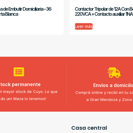
ca de Embutir Domiciliaria – 36
Contactor Tripolar de 12A Con B
rta Blanca
220VCA + Contacto auxiliar 1NA
Leer más
tock permanente
Envíos a domicili
l mayor stock de Cuyo. Lo que
Comprá online y recibí en tu c
ás ¡en Maza lo tenemos!
a Gran Mendoza y Zona 
Casa central