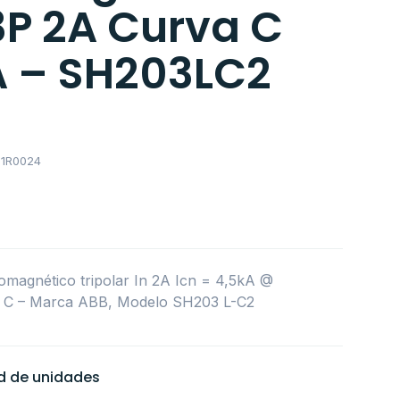
3P 2A Curva C
A – SH203LC2
1R0024
omagnético tripolar In 2A Icn = 4,5kA @
 C – Marca ABB, Modelo SH203 L-C2
ad de unidades