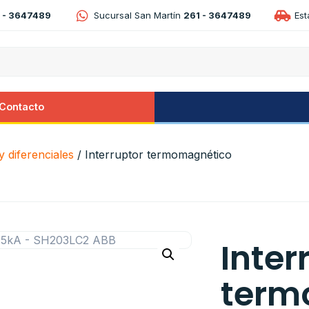
 - 3647489
Sucursal San Martín
261 - 3647489
Es
Contacto
 diferenciales
/ Interruptor termomagnético
Inter
term