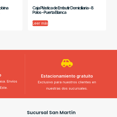
obina
Caja Plástica de Embutir Domiciliaria – 8
Polos – Puerta Blanca
Leer más
o
Estacionamiento gratuito
asa. Envíos
Exclusivo para nuestros clientes en
Este.
nuestras dos sucursales.
Sucursal San Martín