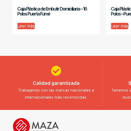
Caja Plástica de Embutir Domiciliaria – 16
Caja Plásti
Polos Puerta Fumé
Polos – Pue
Leer más
Leer más
Calidad garantizada
S
Trabajamos con las marcas nacionales e
Tenemos e
internacionales más reconocidas.
busc