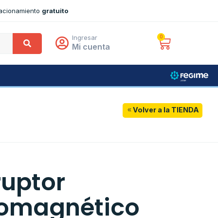
tacionamiento
gratuito
Ingresar
0
Mi cuenta
Volver a la TIENDA
ruptor
omagnético