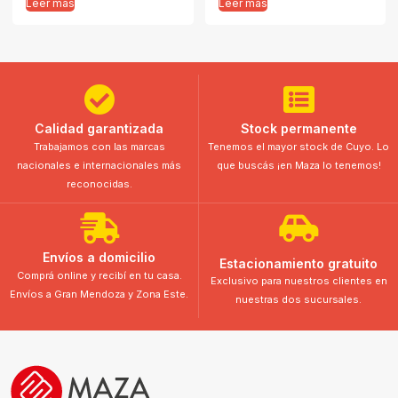
Leer más
Leer más
Calidad garantizada
Stock permanente
Trabajamos con las marcas
Tenemos el mayor stock de Cuyo. Lo
nacionales e internacionales más
que buscás ¡en Maza lo tenemos!
reconocidas.
Envíos a domicilio
Estacionamiento gratuito
Comprá online y recibí en tu casa.
Exclusivo para nuestros clientes en
Envíos a Gran Mendoza y Zona Este.
nuestras dos sucursales.