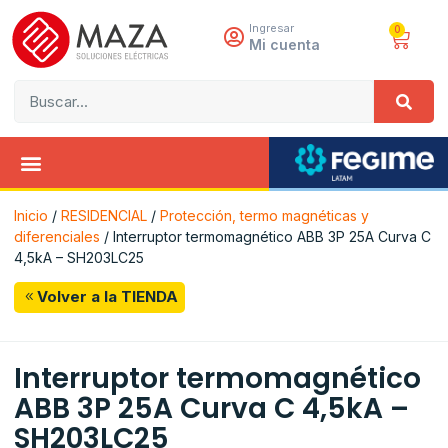
Ingresar
0
Mi cuenta
Inicio
/
RESIDENCIAL
/
Protección, termo magnéticas y
diferenciales
/ Interruptor termomagnético ABB 3P 25A Curva C
4,5kA – SH203LC25
Volver a la TIENDA
Interruptor termomagnético
ABB 3P 25A Curva C 4,5kA –
SH203LC25