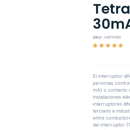
Tetra
30m
SKU :
A9R11480
El interruptor di
personas contra 
mA) o contacto 
instalaciones el
interruptores dife
terciario e indus
entre conductores
del interruptor 