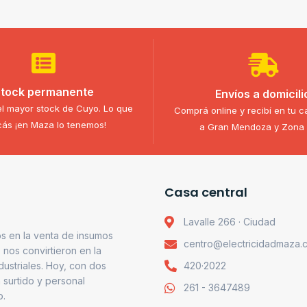
tock permanente
Envíos a domicili
l mayor stock de Cuyo. Lo que
Comprá online y recibí en tu c
ás ¡en Maza lo tenemos!
a Gran Mendoza y Zona 
Casa central
Lavalle 266 · Ciudad
s en la venta de insumos
centro@electricidadmaza.
o nos convirtieron en la
ndustriales. Hoy, con dos
420·2022
 surtido y personal
261 - 3647489
o.