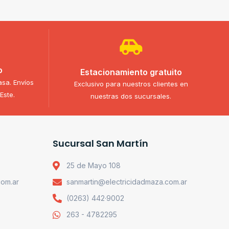
o
Estacionamiento gratuito
asa. Envíos
Exclusivo para nuestros clientes en
Este.
nuestras dos sucursales.
Sucursal San Martín
25 de Mayo 108
com.ar
sanmartin@electricidadmaza.com.ar
(0263) 442·9002
263 - 4782295