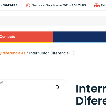
 - 3647489
Sucursal San Martín
261 - 3647489
Es
Contacto
 diferenciales
/ Interruptor Diferencial iID –
Inter
Difer