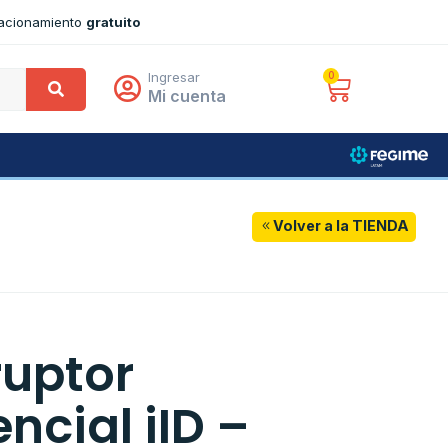
tacionamiento
gratuito
Ingresar
0
Mi cuenta
Volver a la TIENDA
ruptor
encial iID –