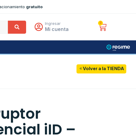
tacionamiento
gratuito
Ingresar
0
Mi cuenta
Volver a la TIENDA
ruptor
encial iID –