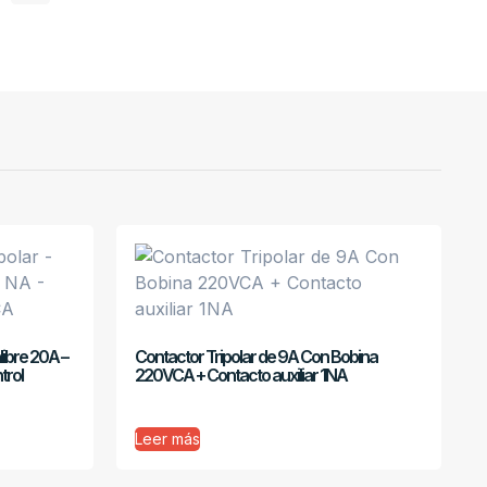
libre 20A –
Contactor Tripolar de 9A Con Bobina
trol
220VCA + Contacto auxiliar 1NA
Leer más