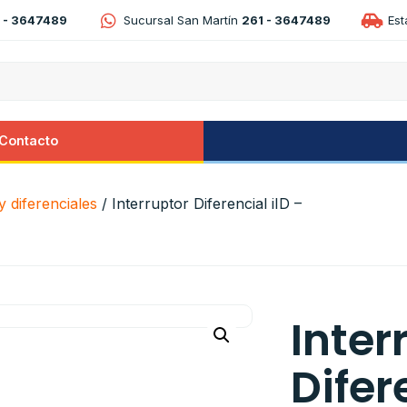
 - 3647489
Sucursal San Martín
261 - 3647489
Es
Contacto
 diferenciales
/ Interruptor Diferencial iID –
Inter
Difer