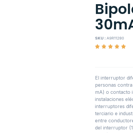
Bipol
30m
SKU :
A9R11280
El interruptor di
personas contra 
mA) o contacto 
instalaciones el
interruptores dife
terciario e indus
entre conductores
del interruptor 