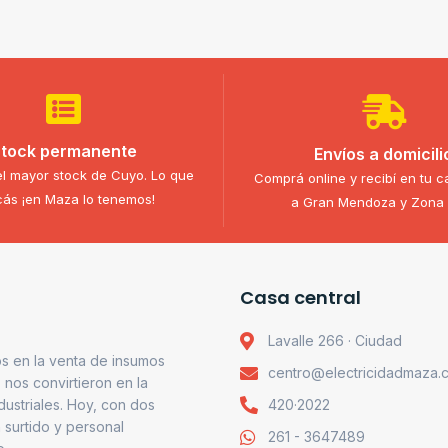
tock permanente
Envíos a domicili
l mayor stock de Cuyo. Lo que
Comprá online y recibí en tu c
ás ¡en Maza lo tenemos!
a Gran Mendoza y Zona 
Casa central
Lavalle 266 · Ciudad
s en la venta de insumos
centro@electricidadmaza.
o nos convirtieron en la
ndustriales. Hoy, con dos
420·2022
 surtido y personal
261 - 3647489