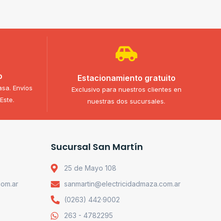
o
Estacionamiento gratuito
asa. Envíos
Exclusivo para nuestros clientes en
Este.
nuestras dos sucursales.
Sucursal San Martín
25 de Mayo 108
com.ar
sanmartin@electricidadmaza.com.ar
(0263) 442·9002
263 - 4782295