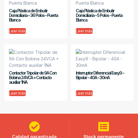
Caja Plástica de Embutir
Caja Plástica de Embutir
Domiciliaria – 36 Polos – Puerta
Domiciliaria – 5 Polos – Puerta
Blanca
Blanca
Leer más
Leer más
Contactor Tripolar de 9A Con
Interruptor Diferencial Easy9 –
Bobina 24VCA + Contacto
Bipolar – 40A – 30mA
auxiliar 1NA
Leer más
Leer más
Calidad garantizada
Stock permanente