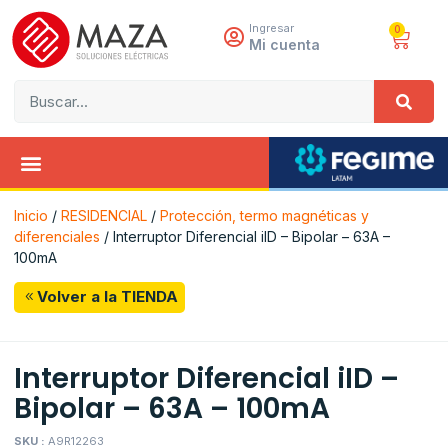
Ingresar
0
Mi cuenta
Inicio
/
RESIDENCIAL
/
Protección, termo magnéticas y
diferenciales
/ Interruptor Diferencial iID – Bipolar – 63A –
100mA
Volver a la TIENDA
Interruptor Diferencial iID –
Bipolar – 63A – 100mA
SKU :
A9R12263