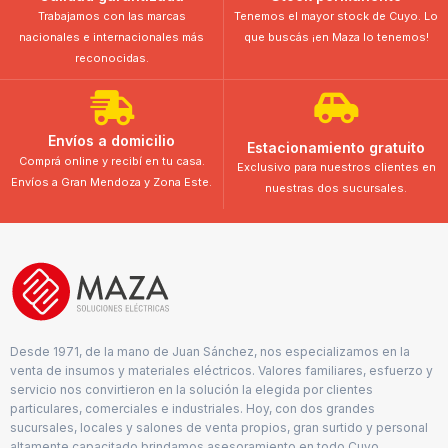
Trabajamos con las marcas
Tenemos el mayor stock de Cuyo. Lo
nacionales e internacionales más
que buscás ¡en Maza lo tenemos!
reconocidas.
Envíos a domicilio
Estacionamiento gratuito
Comprá online y recibí en tu casa.
Exclusivo para nuestros clientes en
Envíos a Gran Mendoza y Zona Este.
nuestras dos sucursales.
Desde 1971, de la mano de Juan Sánchez, nos especializamos en la
venta de insumos y materiales eléctricos. Valores familiares, esfuerzo y
servicio nos convirtieron en la solución la elegida por clientes
particulares, comerciales e industriales. Hoy, con dos grandes
sucursales, locales y salones de venta propios, gran surtido y personal
altamente capacitado brindamos asesoramiento en todo Cuyo.